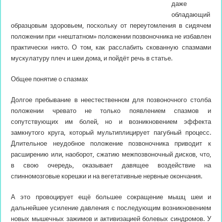
даже
обладающий
образцовым здоровьем, поскольку от переутомления в сидячем
положении при «нештатном» положении позвоночника не избавлен
практически никто. О том, как расслабить скованную спазмами
мускулатуру
плеч и шеи дома, и пойдёт речь в статье.
Общее понятие о спазмах
Долгое пребывание в неестественном для позвоночного столба
положении чревато не только появлением спазмов и
сопутствующих им болей, но и возникновением эффекта
замкнутого круга, который мультиплицирует пагубный процесс.
Длительное неудобное положение позвоночника приводит к
расширению или, наоборот, сжатию межпозвоночный дисков, что,
в свою очередь, оказывает давящее воздействие на
спинномозговые корешки и на вегетативные нервные окончания.
А это провоцирует ещё большее сокращение мышц шеи и
дальнейшее усиление давления с последующим возникновением
новых мышечных зажимов и активизацией болевых синдромов. У