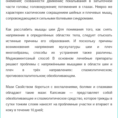
онемения; скованности движений; покалывания в затылочной
части головы; головокружения; потемнения в глазах. Невроз же
характерен хаотическим сокращением шейных и плечевых мышц,
сопровождающимся сильными болевыми синдромами.
Как расслабить мышцы шеи Для понимания того, как снять
напряжение в определённых областях тела, следует отыскать
истинные причины его образования. И поскольку причины
возникновения напряжения мускулатуры шеи и плеч
многообразны, способы их устранения также различны.
Медикаментозный способ В основном лечебные препараты
решают проблемы с напряжёнными мышцами в области шеи и
плеч в трёх направлениях: спазмолитическом;
противовоспалительном; обезболивающем.
Мази Свойством бороться с воспалениями, болями и спазмами
обладают такие мази: Капсикам — представляет собой
обезболивающее и спазмолитическое средство, которое трижды в
сутки тонким слоем наносят на проблемные участки и втирают в
кожу в течение 10 дней;