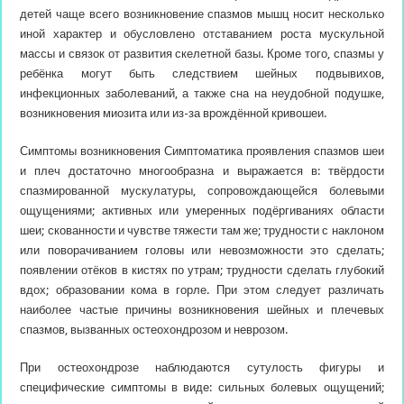
детей чаще всего возникновение спазмов мышц носит несколько
иной характер и обусловлено отставанием роста мускульной
массы и связок от развития скелетной базы. Кроме того, спазмы у
ребёнка могут быть следствием шейных подвывихов,
инфекционных заболеваний, а также сна на неудобной подушке,
возникновения миозита или из-за врождённой кривошеи.
Симптомы возникновения Симптоматика проявления спазмов шеи
и плеч достаточно многообразна и выражается в: твёрдости
спазмированной мускулатуры, сопровождающейся болевыми
ощущениями; активных или умеренных подёргиваниях области
шеи; скованности и чувстве тяжести там же; трудности с наклоном
или поворачиванием головы или невозможности это сделать;
появлении отёков в кистях по утрам; трудности сделать глубокий
вдох; образовании кома в горле. При этом следует различать
наиболее частые причины возникновения шейных и плечевых
спазмов, вызванных остеохондрозом и неврозом.
При остеохондрозе наблюдаются сутулость фигуры и
специфические симптомы в виде: сильных болевых ощущений;