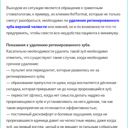
Выходом из ситуации является обращение к грамотным
стоматологам, к примеру, из клиники Refformat, которые не только
смогут разобраться, необходимо ли
удаление ретинированного
зуба верхней челюсти
или нижней, но и по возможности что-то
предпринять, чтобы свести все неудобства пациента к минимуму.
Показания к удалению ретенированного зуба.
Касательно необходимости удалить такой зуб необходимо
отметить, что существуют такие случаи, когда необходимо
срочное удаление:
— пульпит или периодонтит, которые развились из-за
ретенированного зуба;
— образование припухлости щеки, когда воспаляется дёсенная
складка, которая прикрывает не до конца прорезавшийся зуб;
— периостит (флюс), когда нет смысла делать надрез на
прорезающемся зубе и устанавливать на него дренаж, так как
такие мероприятия не отличаются эффективностью;
— постоянный дискомфорт и болевые ощущения, когда не
прорезавшаяся единица давит на челюстные нервы, даже когда
зуб, на первый взгляд, целый и не мешает остальным собратьям;