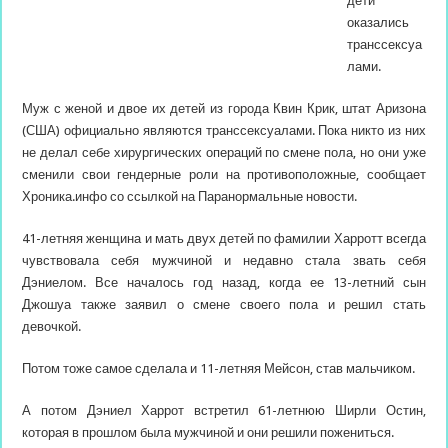
дети
оказались
транссексуа
лами.
Муж с женой и двое их детей из города Квин Крик, штат Аризона
(США) официально являются транссексуалами. Пока никто из них
не делал себе хирургических операций по смене пола, но они уже
сменили свои
гендерные роли на противоположные, сообщает
Хроника.инфо со ссылкой на Паранормальные новости.
41-летняя женщина и мать двух детей по фамилии Харротт всегда
чувствовала себя мужчиной и недавно стала звать себя
Дэниелом. Все началось год назад, когда ее 13-летний сын
Джошуа также заявил о смене своего пола и решил стать
девочкой.
Потом тоже самое сделала и 11-летняя Мейсон, став мальчиком.
А потом Дэниел Харрот встретил 61-летнюю Ширли Остин,
которая в прошлом была мужчиной и они решили пожениться.