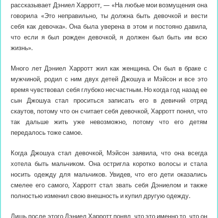
рассказывает Дэниел Харротт, — «На любые мои возмущения она
говорила «Это неправильно, ты должна быть девочкой и вести
себя как девочка». Она была уверена в этом и постояно давила,
что если я был рожден девочкой, я должен был быть им всю
жизнь».
Много лет Дэниел Харротт жил как женщина. Он был в браке с
мужчиной, родил с ним двух детей Джошуа и Мэйсон и все это
время чувствовал себя глубоко несчастным. Но когда год назад ее
сын Джошуа стал проситься записать его в девичий отряд
скаутов, потому что он считает себя девочкой, Харротт понял, что
так дальше жить уже невозможно, потому что его детям
передалось тоже самое.
Когда Джошуа стал девочкой, Мэйсон заявила, что она всегда
хотела быть мальчиком. Она остригла коротко волосы и стала
носить одежду для мальчиков. Увидев, что его дети оказались
смелее его самого, Харротт стал звать себя Дэниелом и также
полностью изменил свою внешность и купил другую одежду.
Лишь после этого Дэниел Харротт понял, что это именно то, что он