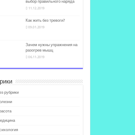
выбор правильного наряда
11.12.2019
Как жить без тревоги?
09.01.2019
Зачем нужны упражнения на
разогрев мышц
06.11.2019
рики
ез рубрики
олезни
расота
едицина
сихология