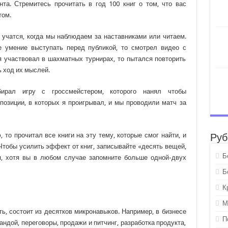
нта. Стремитесь прочитать в год 100 книг о том, что вас
том.
 учатся, когда мы наблюдаем за наставниками или читаем.
е умение выступать перед публикой, то смотрел видео с
я участвовал в шахматных турнирах, то пытался повторить
 ход их мыслей.
ирал игру с гроссмейстером, которого нанял чтобы
позиции, в которых я проигрывал, и мы проводили матч за
 то прочитал все книги на эту тему, которые смог найти, и
Руб
 Чтобы усилить эффект от книг, записывайте «десять вещей,
Б
ия, хотя вы в любом случае запомните больше одной-двух
Б
К
М
ь, состоит из десятков микронавыков. Например, в бизнесе
П
ндой, переговоры, продажи и питчинг, разработка продукта,