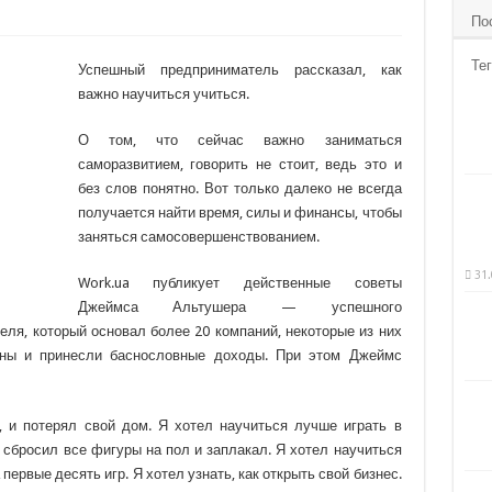
По
Тег
Успешный предприниматель рассказал, как
важно научиться учиться.
О том, что сейчас важно заниматься
саморазвитием, говорить не стоит, ведь это и
без слов понятно. Вот только далеко не всегда
получается найти время, силы и финансы, чтобы
заняться самосовершенствованием.
31.
Work.ua публикует действенные советы
Джеймса Альтушера — успешного
еля, который основал более 20 компаний, некоторые из них
аны и принесли баснословные доходы. При этом Джеймс
и, и потерял свой дом. Я хотел научиться лучше играть в
 сбросил все фигуры на пол и заплакал. Я хотел научиться
а первые десять игр. Я хотел узнать, как открыть свой бизнес.