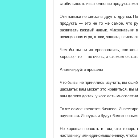
стабильность и выполнение продукта, мот
Эти навыки не связаны друг с другом. П
продукта — это не то же самое, что р
развивать каждый навык. Микронавыки в 
позиционная игра, атаки, защита, психолог
Чем бы вы ни интересовались, составьт
хорошо, что — не очень, и как можно стат
Анализируйте провалы
Что бы вы не принялись изучать, вы ошиб
шахматы: вам может это нравиться, вы м
вам далеко до тех, у кого есть многолетни
То же самое касается бизнеса. Инвестиро
научиться. И неудачи будут болезненным
Но хорошая новость в том, что теперь
наставнику или единомышленнику, чтобы п