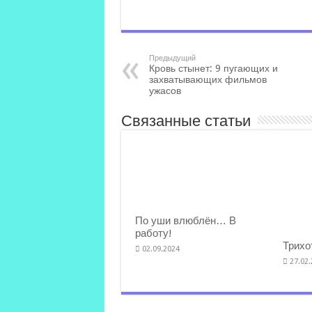
Предыдущий
Кровь стынет: 9 пугающих и
захватывающих фильмов
ужасов
Связанные статьи
По уши влюблён… В
работу!
Трихо
02.09.2024
27.02