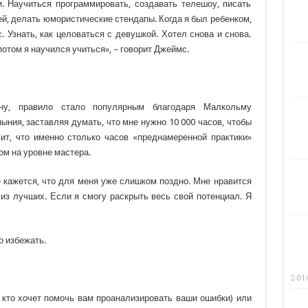
. Научиться программировать, создавать телешоу, писать
ей, делать юмористические стендапы. Когда я был ребенком,
. Узнать, как целоваться с девушкой. Хотел снова и снова.
потом я научился учиться», – говорит Джеймс.
ону, правило стало популярным благодаря Малкольму
ыния, заставляя думать, что мне нужно 10 000 часов, чтобы
сит, что именно столько часов «преднамеренной практики»
м на уровне мастера.
е кажется, что для меня уже слишком поздно. Мне нравится
 из лучших. Если я смогу раскрыть весь свой потенциал. Я
о избежать.
01.
 кто хочет помочь вам проанализировать ваши ошибки) или