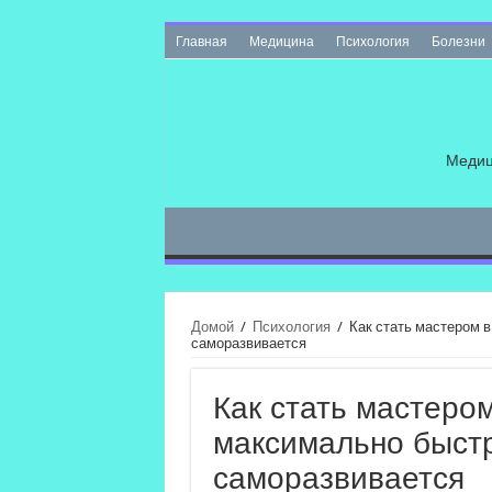
Главная
Медицина
Психология
Болезни
Медиц
Домой
/
Психология
/
Как стать мастером в
саморазвивается
Как стать мастеро
максимально быстро
саморазвивается