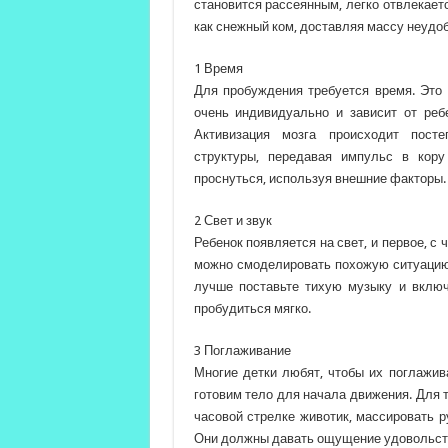
становится рассеянным, легко отвлекает
как снежный ком, доставляя массу неудоб
1 Время
Для пробуждения требуется время. Это 
очень индивидуально и зависит от реб
Активизация мозга происходит посте
структуры, передавая импульс в кор
проснуться, используя внешние факторы.
2 Свет и звук
Ребенок появляется на свет, и первое, с 
можно смоделировать похожую ситуацию. 
лучше поставьте тихую музыку и включ
пробудиться мягко.
3 Поглаживание
Многие детки любят, чтобы их поглажив
готовим тело для начала движения. Для 
часовой стрелке животик, массировать р
Они должны давать ощущение удовольст