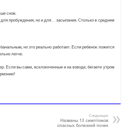
ше снов.
 для пробуждения, но и для… засыпания. Столько в среднем
банальным, но это реально работает. Если ребенок ложится
ельно легче.
. Если вы сами, всклокоченные и на взводе, бегаете утром
армонии?
Следующее
Названы 13 симптомов
опасных болезней почек