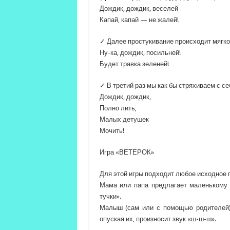
Дождик, дождик, веселей
Капай, капай — не жалей!
✓ Далее простукивание происходит мягкой
Ну-ка, дождик, посильней!
Будет травка зеленей!
✓ В третий раз мы как бы стряхиваем с с
Дождик, дождик,
Полно лить,
Малых детушек
Мочить!
Игра «ВЕТЕРОК»
Для этой игры подходит любое исходное 
Мама или папа предлагает маленькому с
тучки».
Малыш (сам или с помощью родителей) 
опуская их, произносит звук «ш-ш-ш».