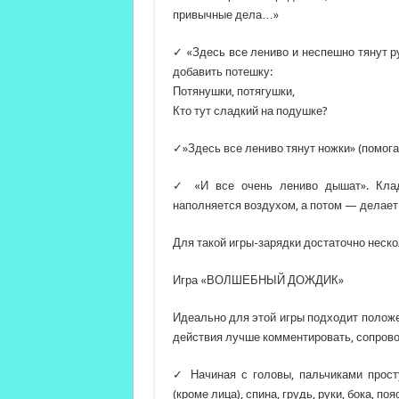
привычные дела…»
✓ «Здесь все лениво и неспешно тянут р
добавить потешку:
Потянушки, потягушки,
Кто тут сладкий на подушке?
✓»Здесь все лениво тянут ножки» (помог
✓ «И все очень лениво дышат». Клад
наполняется воздухом, а потом — делает
Для такой игры-зарядки достаточно неско
Игра «ВОЛШЕБНЫЙ ДОЖДИК»
Идеально для этой игры подходит положе
действия лучше комментировать, сопров
✓ Начиная с головы, пальчиками просту
(кроме лица), спина, грудь, руки, бока, по