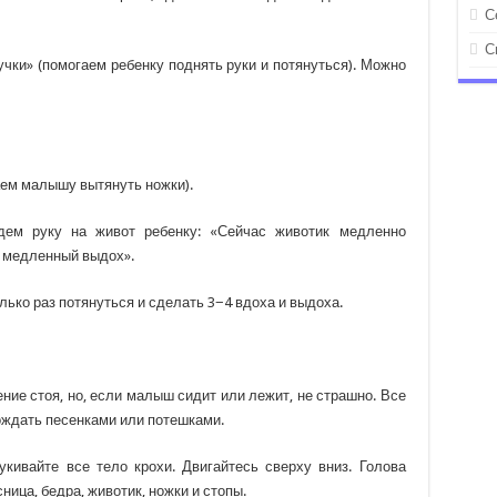
С
С
учки» (помогаем ребенку поднять руки и потянуться). Можно
аем малышу вытянуть ножки).
ем руку на живот ребенку: «Сейчас животик медленно
 медленный выдох».
лько раз потянуться и сделать 3−4 вдоха и выдоха.
ние стоя, но, если малыш сидит или лежит, не страшно. Все
ождать песенками или потешками.
кивайте все тело крохи. Двигайтесь сверху вниз. Голова
ясница, бедра, животик, ножки и стопы.