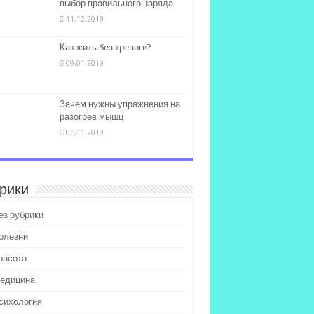
выбор правильного наряда
11.12.2019
Как жить без тревоги?
09.01.2019
Зачем нужны упражнения на
разогрев мышц
06.11.2019
рики
ез рубрики
олезни
расота
едицина
сихология