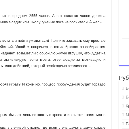
спит в среднем 2555 часов. А вот сколько часов должна
лыша в садик или школу, ученые пока не посчитали! А жаль…
о встать и пойти умываться? Начните задавать ему простые
йствий. Узнайте, например, в каких брюках он собирается
 наденет, возьмет ли с собой любимую игрушку, что будет на
осы активизируют зоны мозга, отвечающие за мотивацию и
ть план действий, который необходимо реализовать.
Руб
бят играть! И конечно, процесс пробуждения будет гораздо
Б
Б
К
рым бывает лень вставать с кровати и хочется валяться в
М
П
вешь в ленивой стране, где всем лень делать даже самые