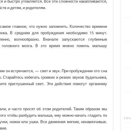
ся и быстро утомляется. Все эти сложности накапливаются,
ств и детям, и родителям.
самое главное, что нужно запомнить. Количество времени
енка. В среднем для пробуждения необходимо 15 минут.
пенно, волнообразно. Вначале запускаются глубинные
у головного мозга. В это время можно помочь малышу
чем он встречается, — свет и звук. При пробуждении ото сна
Старайтесь избегать громких и резких звуков будильника,
ите приглушенный свет. Эти действия помогут организму
али, и часто просят об этом родителей. Таким образом мы
того чтобы разбудить малыша, ему можно начать гладить по
01.
учки, ножки или ушки. Все движения мягкие, ненавязчивые.
вия.