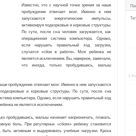
Известно, что с научной точки зрения за наше
По
пробуждение отвечает мозг. Именно в нем
Тег
запускаются энергетические импульсы,
активизируя подкорковые и корковые структуры.
По сути, после сна человек загружается, как
операционная система компьютера. Однако,
если нарушить
правильный ход загрузки,
случатся «сбои в работе». Мозг ребенка не
является исключением. Вы, наверное, замечали,
что иногда, только пробудившись, малыш
31.
 наше пробуждение отвечает мозг. Именно в нем запускаются
 подкорковые и корковые структуры. По сути, после сна
система компьютера. Однако, если нарушить правильный ход
 ребенка не является исключением.
лько пробудившись, малыш начинает капризничать, плакать.
вную боль. При регулярных «сбоях» ребенку становится
, быть активным и выдерживать учебные нагрузки. Кроха