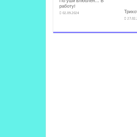
По уши влюблён… В
работу!
Трихо
02.09.2024
27.02