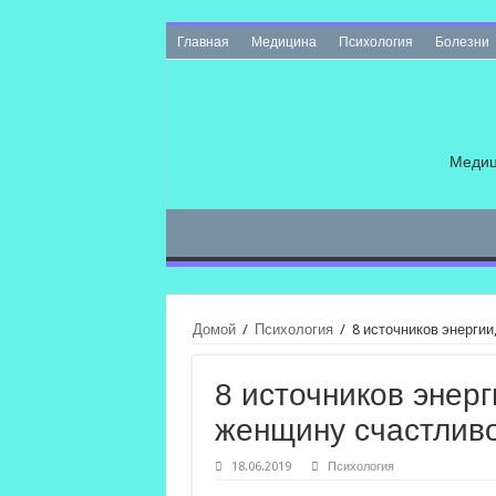
Главная
Медицина
Психология
Болезни
Медиц
Домой
/
Психология
/
8 источников энерги
8 источников энер
женщину счастлив
18.06.2019
Психология