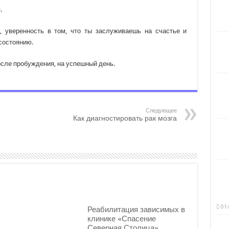
.
о, уверенность в том, что ты заслуживаешь на счастье и
состоянию.
осле пробуждения, на успешный день.
Следующее
Как диагностировать рак мозга
01.
Реабилитация зависимых в
клинике «Спасение
Северная Столица»