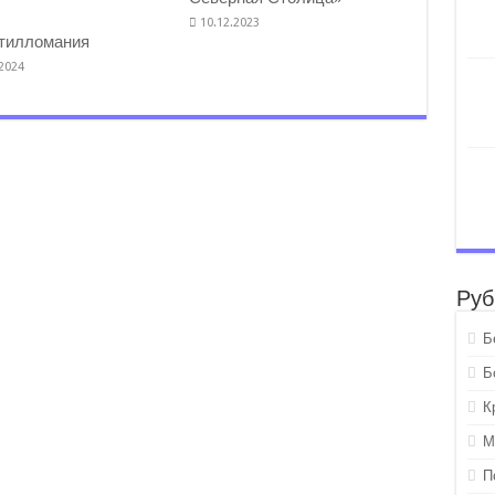
10.12.2023
тилломания
.2024
Руб
Б
Б
К
М
П