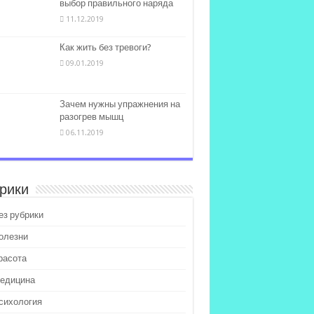
выбор правильного наряда
11.12.2019
Как жить без тревоги?
09.01.2019
Зачем нужны упражнения на
разогрев мышц
06.11.2019
рики
ез рубрики
олезни
расота
едицина
сихология