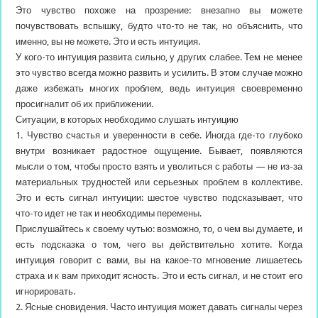
Это чувство похоже на прозрение: внезапно вы можете
почувствовать вспышку, будто что-то не так, но объяснить, что
именно, вы не можете. Это и есть интуиция.
У кого-то интуиция развита сильно, у других слабее. Тем не менее
это чувство всегда можно развить и усилить. В этом случае можно
даже избежать многих проблем, ведь интуиция своевременно
просигналит об их приближении.
Ситуации, в которых необходимо слушать интуицию
1. Чувство счастья и уверенности в себе. Иногда где-то глубоко
внутри возникает радостное ощущение. Бывает, появляются
мысли о том, чтобы просто взять и уволиться с работы — не из-за
материальных трудностей или серьезных проблем в коллективе.
Это и есть сигнал интуиции: шестое чувство подсказывает, что
что-то идет не так и необходимы перемены.
Прислушайтесь к своему чутью: возможно, то, о чем вы думаете, и
есть подсказка о том, чего вы действительно хотите. Когда
интуиция говорит с вами, вы на какое-то мгновение лишаетесь
страха и к вам приходит ясность. Это и есть сигнал, и не стоит его
игнорировать.
2. Ясные сновидения. Часто интуиция может давать сигналы через