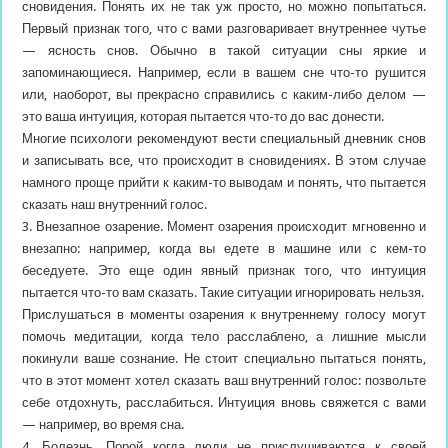
сновидения. Понять их не так уж просто, но можно попытаться.
Первый признак того, что с вами разговаривает внутреннее чутье
— ясность снов. Обычно в такой ситуации сны яркие и
запоминающиеся. Например, если в вашем сне что-то рушится
или, наоборот, вы прекрасно справились с каким-либо делом —
это ваша интуиция, которая пытается что-то до вас донести.
Многие психологи рекомендуют вести специальный дневник снов
и записывать все, что происходит в сновидениях. В этом случае
намного проще прийти к каким-то выводам и понять, что пытается
сказать наш внутренний голос.
3. Внезапное озарение. Момент озарения происходит мгновенно и
внезапно: например, когда вы едете в машине или с кем-то
беседуете. Это еще один явный признак того, что интуиция
пытается что-то вам сказать. Такие ситуации игнорировать нельзя.
Прислушаться в моменты озарения к внутреннему голосу могут
помочь медитации, когда тело расслаблено, а лишние мысли
покинули ваше сознание. Не стоит специально пытаться понять,
что в этот момент хотел сказать ваш внутренний голос: позвольте
себе отдохнуть, расслабиться. Интуиция вновь свяжется с вами
— например, во время сна.
4. Болезнь. Порой когда люди не прислушиваются к своей