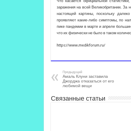
Что касается официальной статистики,
заражения на всей Великобритании. За 
настоящей картины, поскольку далек
проявляют какие-либо симптомы, по на
пике пандемии в марте и апреле большин
что их физически не было в таком количест
https://www.medikforum.ru/
Предыдущий
Амаль Клуни заставила
Джорджа отказаться от его
любимой вещи
Связанные статьи