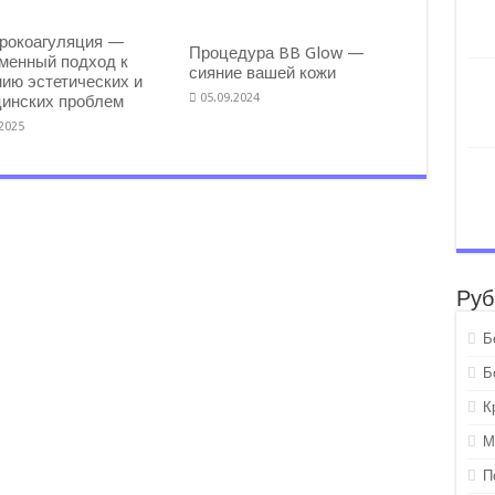
рокоагуляция —
Процедура BB Glow —
менный подход к
сияние вашей кожи
ию эстетических и
05.09.2024
инских проблем
.2025
Руб
Б
Б
К
М
П