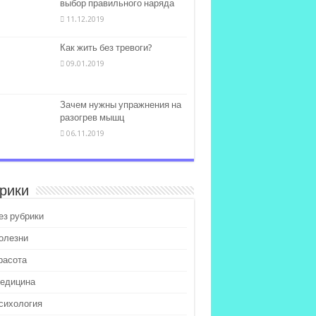
выбор правильного наряда
11.12.2019
Как жить без тревоги?
09.01.2019
Зачем нужны упражнения на
разогрев мышц
06.11.2019
рики
ез рубрики
олезни
расота
едицина
сихология