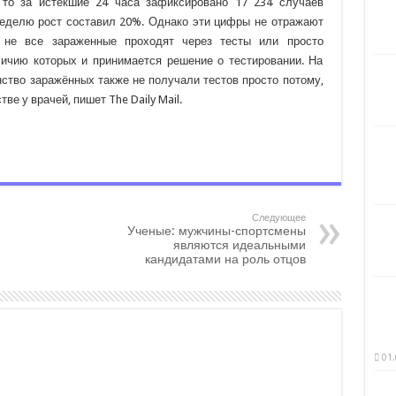
 то за истекшие 24 часа зафиксировано 17 234 случаев
неделю рост составил 20%. Однако эти цифры не отражают
о не все зараженные проходят через тесты или просто
личию которых и принимается решение о тестировании. На
ство заражённых также не получали тестов просто потому,
ве у врачей, пишет The Daily Mail.
Следующее
Ученые: мужчины-спортсмены
являются идеальными
кандидатами на роль отцов
01.