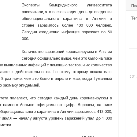
Эксперты Кембриджского университета
По
рассчитали, что всего за один день до введения
Тег
общенационального карантина в Англии в
стране заразилось более 400 000 человек.
Сегодня ежедневно инфекция поражает по 50
000.
Количество заражений коронавирусом в Англии
сегодня официально выше, чем это было на пике
ло выявленных инфекций с помощью тестов, и их количество
ближе к действительности. По этому второму показателю
31.
8 раз ниже, чем это было в апреле и мае, когда Туманный
о размаху эпидемией.
тета полагают, что сегодня каждый день коронавирусом в
то намного больше официальных цифр. Впрочем, на пике
общенационального карантина в Англии заразилось 412 000,
у июля — началу августа уровень заражений упал до 1 000
тметки.