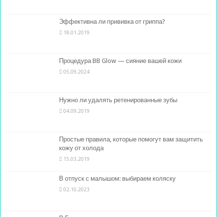
Эффективна ли прививка от гриппа?
18.01.2019
Процедура BB Glow — сияние вашей кожи
05.09.2024
Нужно ли удалять ретенированные зубы
04.09.2019
Простые правила, которые помогут вам защитить
кожу от холода
15.03.2019
В отпуск с малышом: выбираем коляску
02.10.2023