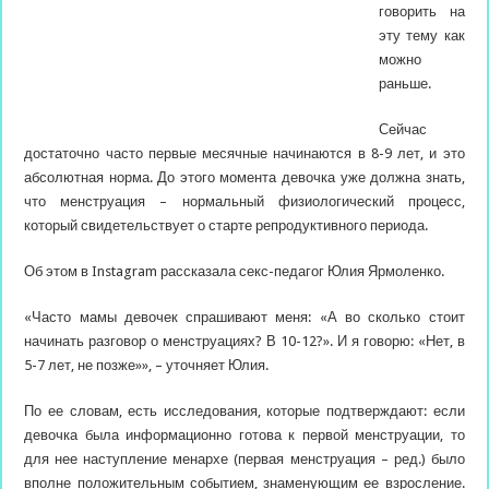
говорить на
эту тему как
можно
раньше.
Сейчас
достаточно часто первые месячные начинаются в 8-9 лет, и это
абсолютная норма. До этого момента девочка уже должна знать,
что менструация – нормальный физиологический процесс,
который
свидетельствует о старте репродуктивного периода.
Об этом в Instagram рассказала секс-педагог Юлия Ярмоленко.
«Часто мамы девочек спрашивают меня: «А во сколько стоит
начинать разговор о менструациях? В 10-12?». И я говорю: «Нет, в
5-7 лет, не позже»», – уточняет Юлия.
По ее словам, есть исследования, которые подтверждают: если
девочка была информационно готова к первой менструации, то
для нее наступление менархе (первая менструация – ред.) было
вполне положительным событием, знаменующим ее взросление.