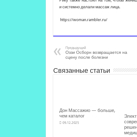
Рику также настоял на том, чтобы жени
и системно делали массаж лица.
https://woman.rambler.ru/
Предыдущий
Оззи Осборн возвращается на
сцену после болезни
Связанные статьи
Дон Массажио — больше,
чем каталог
Элект
совре
09.12.2025
решен
медиц