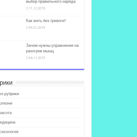
выбор правильного наряда
11.12.2019
Как жить без тревоги?
09.01.2019
Зачем нужны упражнения на
разогрев мышц
06.11.2019
рики
ез рубрики
олезни
расота
едицина
сихология