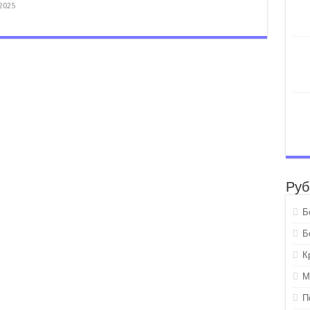
.2025
Руб
Б
Б
К
М
П