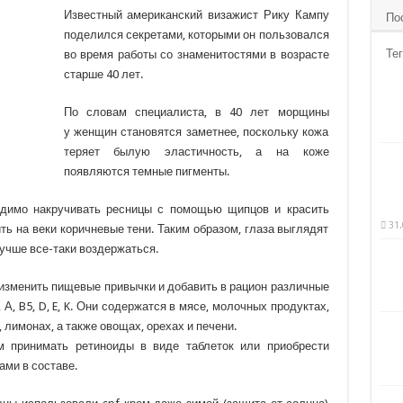
Известный американский визажист Рику Кампу
По
поделился секретами, которыми он пользовался
Тег
во время работы со знаменитостями в возрасте
старше 40 лет.
По словам
специалиста, в 40 лет морщины
у женщин становятся заметнее, поскольку кожа
теряет былую эластичность, а на коже
появляются темные пигменты.
димо накручивать ресницы с помощью щипцов и красить
31.
ть на веки коричневые тени. Таким образом, глаза выглядят
учше все-таки воздержаться.
изменить пищевые привычки и добавить в рацион различные
А, B5, D, E, K. Они содержатся в мясе, молочных продуктах,
, лимонах, а также овощах, орехах и печени.
 принимать ретиноиды в виде таблеток или приобрести
ами в составе.