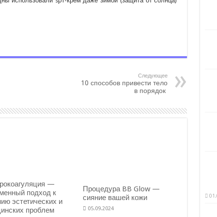
щны использовали spf-крем даже зимой (защита от солнца)
Следующее
10 способов привести тело
в порядок
рокоагуляция —
Процедура BB Glow —
менный подход к
01.
сияние вашей кожи
ию эстетических и
05.09.2024
инских проблем