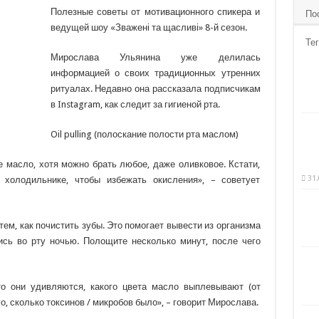
Полезные советы от мотивационного спикера и
По
ведущей шоу «Зважені та щасливі» 8-й сезон.
Тег
Мирослава Ульянина уже делилась
информацией о своих традиционных утренних
ритуалах. Недавно она рассказала подписчикам
в Instagram, как следит за гигиеной рта.
Oil pulling (полоскание полости
рта маслом)
 масло, хотя можно брать любое, даже оливковое. Кстати,
31.
холодильнике, чтобы избежать окисления», – советует
ем, как почистить зубы. Это помогает вывести из организма
ись во рту ночью. Полощите несколько минут, после чего
о они удивляются, какого цвета масло выплевывают (от
го, сколько токсинов / микробов было», – говорит Мирослава.