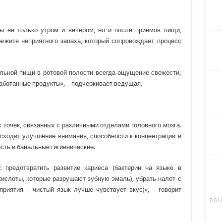
бы не только утром и вечером, но и после приемов пищи,
ежите неприятного запаха, который сопровождает процесс
ельной пищи в ротовой полости всегда ощущение свежести,
аботанные продукты», – подчеркивает ведущая.
х точек, связанных с различными отделами головного мозга.
сходит улучшение внимания, способности к концентрации и
есть и банальные гигиенические.
: предотвратить развитие кариеса (бактерии на языке в
ислоты, которые разрушают зубную эмаль), убрать налет с
приятия – чистый язык лучше чувствует вкус)», – говорит
01.