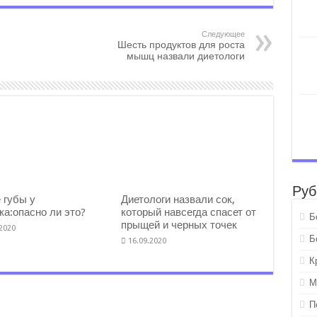
Следующее
Шесть продуктов для роста
мышц назвали диетологи
Руб
 губы у
Диетологи назвали сок,
ка:опасно ли это?
который навсегда спасет от
Б
прыщей и черных точек
.2020
Б
16.09.2020
К
М
П