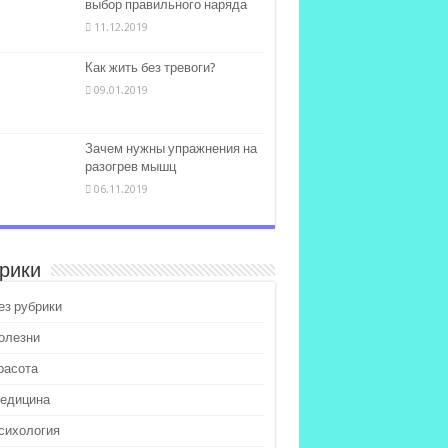
выбор правильного наряда
11.12.2019
Как жить без тревоги?
09.01.2019
Зачем нужны упражнения на
разогрев мышц
06.11.2019
рики
ез рубрики
олезни
расота
едицина
сихология