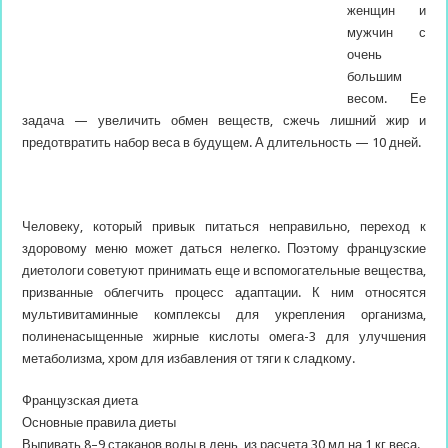
женщин и
мужчин с
очень
большим
весом. Ее
задача — увеличить обмен веществ, сжечь лишний жир и
предотвратить набор веса в будущем. А длительность — 10 дней.
Человеку, который привык питаться неправильно, переход к
здоровому
меню может даться нелегко. Поэтому французские
диетологи советуют принимать еще и вспомогательные вещества,
призванные облегчить процесс адаптации. К ним относятся
мультивитаминные комплексы для укрепления организма,
полиненасыщенные жирные кислоты омега-3 для улучшения
метаболизма, хром для избавления от тяги к сладкому.
Французская диета
Основные правила диеты
Выпивать 8–9 стаканов воды в день, из расчета 30 мл на 1 кг веса.