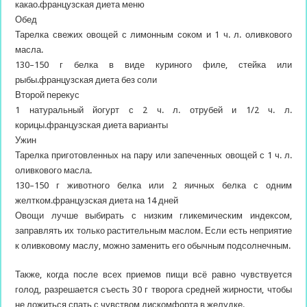
какао.французская диета меню
Обед
Тарелка свежих овощей с лимонным соком и 1 ч. л. оливкового
масла.
130–150 г белка в виде куриного филе, стейка или
рыбы.французская диета без соли
Второй перекус
1 натуральный йогурт с 2 ч. л. отрубей и 1/2 ч. л.
корицы.французская диета варианты
Ужин
Тарелка приготовленных на пару или запеченных овощей с 1 ч. л.
оливкового масла.
130–150 г животного белка или 2 яичных белка с одним
желтком.французская диета на 14 дней
Овощи лучше выбирать с низким гликемическим индексом,
заправлять их только растительным маслом. Если есть неприятие
к оливковому маслу, можно заменить его обычным подсолнечным.
Также, когда после всех приемов пищи всё равно чувствуется
голод, разрешается съесть 30 г творога средней жирности, чтобы
не ложиться спать с чувством дискомфорта в желудке.