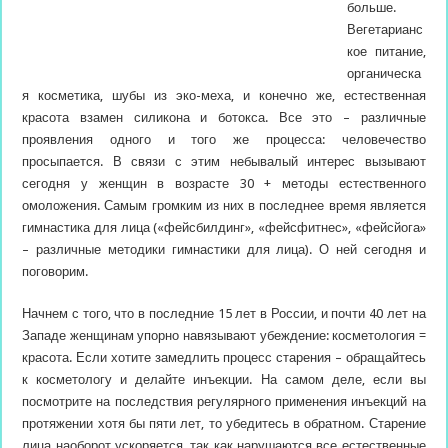
больше.
Вегетарианс
кое питание,
органическа
я косметика, шубы из эко-меха, и конечно же, естественная
красота взамен силикона и ботокса. Все это – различные
проявления одного и того же процесса: человечество
просыпается.
В связи с этим небывалый интерес вызывают
сегодня у женщин в возрасте 30 + методы естественного
омоложения. Самым громким из них в последнее время является
гимнастика для лица («фейсбилдинг», «фейсфитнес», «фейсйога»
– различные методики гимнастики для лица). О ней сегодня и
поговорим.
Начнем с того, что в последние 15 лет в России, и почти 40 лет на
Западе женщинам упорно навязывают убеждение: косметология =
красота. Если хотите замедлить процесс старения – обращайтесь
к косметологу и делайте инъекции. На самом деле, если вы
посмотрите на последствия регулярного применения инъекций на
протяжении хотя бы пяти лет, то убедитесь в обратном. Старение
лица наоборот ускоряется, так как нарушаются все естественные