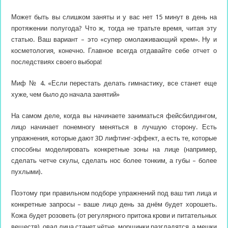
Может быть вы слишком заняты и у вас нет 15 минут в день на
протяжении полугода? Что ж, тогда не тратьте время, читая эту
статью. Ваш вариант – это «супер омолаживающий крем». Ну и
косметология, конечно. Главное всегда отдавайте себе отчет о
последствиях своего выбора!
Миф № 4. «Если перестать делать гимнастику, все станет еще
хуже, чем было до начала занятий»
На самом деле, когда вы начинаете заниматься фейсбилдингом,
лицо начинает понемногу меняться в лучшую сторону. Есть
упражнения, которые дают 3D лифтинг-эффект, а есть те, которые
способны моделировать конкретные зоны на лице (например,
сделать четче скулы, сделать нос более тонким, а губы – более
пухлыми).
Поэтому при правильном подборе упражнений под ваш тип лица и
конкретные запросы – ваше лицо день за днём будет хорошеть.
Кожа будет розоветь (от регулярного притока крови и питательных
веществ), овал лица станет чётче, морщинки разгладятся, а мешки