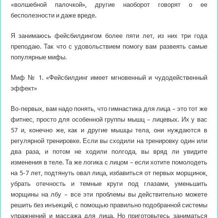
«волшебной палочкой», другие наоборот говорят о ее
бесполезности и даже вреде.
Я занимаюсь фейсбилдингом более пяти лет, из них три года
преподаю. Так что с удовольствием помогу вам развеять самые
популярные мифы.
Миф № 1. «Фейсбилдинг имеет мгновенный и чудодейственный
эффект»
Во-первых, вам надо понять, что гимнастика для лица – это тот же
фитнес, просто для особенной группы мышц – лицевых. Их у вас
57 и, конечно же, как и другие мышцы тела, они нуждаются в
регулярной тренировке. Если вы сходили на тренировку один или
два раза, и потом не ходили полгода, вы вряд ли увидите
изменения в теле. Та же логика с лицом – если хотите помолодеть
на 5-7 лет, подтянуть овал лица, избавиться от первых морщинок,
убрать отечность и темные круги под глазами, уменьшить
морщины на лбу – все эти проблемы вы действительно можете
решить без инъекций, с помощью правильно подобранной системы
упражнений и массажа для лица. Но приготовьтесь заниматься