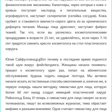
физиологические механизмы. Капилляры, через которые к коже с
кровью поступает кислород и питательные вещества,
атрофируются, наступает склеропатия (склейка сосудов). Кожа
грубеет и становится землисто-серого цвета из-за хронического
дефицита питания. Мышцы лица дряхлеют, наступает фиброз
тканей. Так что, если вы увлеклись косметологическими
процедурами в возрасте 25 лет, не удивляйтесь, если через 7-10
лет придется сменить кресло косметолога на стол пластического
хирурга.
Юлия Сайфуллина.jpgВот почему в последнее время поднялся
такой шум вокруг фейсбилдинга. Женщины начали понимать:
пришел к косметологу один раз, попал на абонентское
обслуживание: будешь ходить каждые полгода. Мы активно
начали искать естественные способы омоложения и, конечно же, в
первую очередь нашли методику гимнастики для лица, которую
более 60 лет назад создал немецкий пластический хирург
Рейнхольд Бенц. И теперь о гимнастике для лица говорят на всех
телеканалах, пишут во всевозможных журналах, тема обрастает
мифами и разными мнениями. Одни считают гимнастику для лица