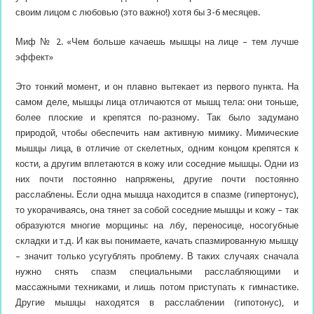
своим лицом с любовью (это важно!) хотя бы 3-6 месяцев.
Миф № 2. «Чем больше качаешь мышцы на лице – тем лучше
эффект»
Это тонкий момент, и он плавно вытекает из первого пункта. На
самом деле, мышцы лица отличаются от мышц тела: они тоньше,
более плоские и крепятся по-разному. Так было задумано
природой, чтобы обеспечить нам активную мимику. Мимические
мышцы лица, в отличие от скелетных, одним концом крепятся к
кости, а другим вплетаются в кожу или соседние мышцы. Одни из
них почти постоянно напряжены, другие почти постоянно
расслаблены. Если одна мышца находится в спазме (гипертонус),
то укорачиваясь, она тянет за собой соседние мышцы и кожу – так
образуются многие морщины: на лбу, переносице, носогубные
складки и т.д. И как вы понимаете, качать спазмированную мышцу
– значит только усугублять проблему. В таких случаях сначала
нужно снять спазм специальными расслабляющими и
массажными техниками, и лишь потом приступать к гимнастике.
Другие мышцы находятся в расслаблении (гипотонус), и