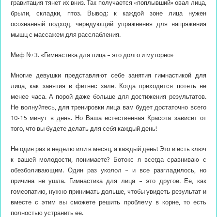
гравитация тянет их вниз. Так получается «поплывший» овал лица,
брыли, складки, птоз. Вывод: к каждой зоне лица нужен
осознанный подход, чередующий упражнения для напряжения
мышц с массажем для расслабления.
Миф № 3. «Гимнастика для лица – это долго и муторно»
Многие девушки представляют себе занятия гимнастикой для
лица, как занятия в фитнес зале. Когда приходится потеть не
менее часа. А порой даже больше для достижения результатов.
Не волнуйтесь, для тренировки лица вам будет достаточно всего
10-15 минут в день. Но Ваша естественная Красота зависит от
того, что вы будете делать для себя каждый день!
Не один раз в неделю или в месяц, а каждый день! Это и есть ключ
к вашей молодости, понимаете? Ботокс я всегда сравниваю с
обезболивающим. Один раз уколол – и все разгладилось, но
причина не ушла. Гимнастика для лица – это другое. Ее, как
гомеопатию, нужно принимать дольше, чтобы увидеть результат и
вместе с этим вы сможете решить проблему в корне, то есть
полностью устранить ее.