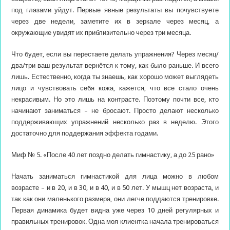
под глазами уйдут. Первые явные результаты вы почувствуете
через две недели, заметите их в зеркале через месяц, а
окружающие увидят их приблизительно через три месяца.
Что будет, если вы перестаете делать упражнения? Через месяц/
два/три ваш результат вернётся к тому, как было раньше. И всего
лишь. Естественно, когда ты знаешь, как хорошо может выглядеть
лицо и чувствовать себя кожа, кажется, что все стало очень
некрасивым. Но это лишь на контрасте. Поэтому почти все, кто
начинают заниматься – не бросают. Просто делают несколько
поддерживающих упражнений несколько раз в неделю. Этого
достаточно для поддержания эффекта годами.
Миф № 5. «После 40 лет поздно делать гимнастику, а до 25 рано»
Начать заниматься гимнастикой для лица можно в любом
возрасте – и в 20, и в 30, и в 40, и в 50 лет. У мышц нет возраста, и
так как они маленького размера, они легче поддаются тренировке.
Первая динамика будет видна уже через 10 дней регулярных и
правильных тренировок. Одна моя клиентка начала тренироваться