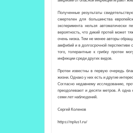
амфибий от опасной инфекции играют жив
Полученные результаты свидетельствую
смертелен для большинства европейск
эксперимента нельзя автоматически пе
вероятность, что дикий протей может тя
очень низка. Тем не менее авторы обращ
амфибий и в долгосрочной перспективе с
того, толерантные к грибку протеи мо
инфекции среди других видов.
Протеи известны в первую очередь бла
жизни. Однако у них есть и другие интер
Согласно недавнему исследованию, прот
преодолевают и десяти метров. А одна 
семи лет наблюдений.
Сергей Коленов
https://nplus1.ru/