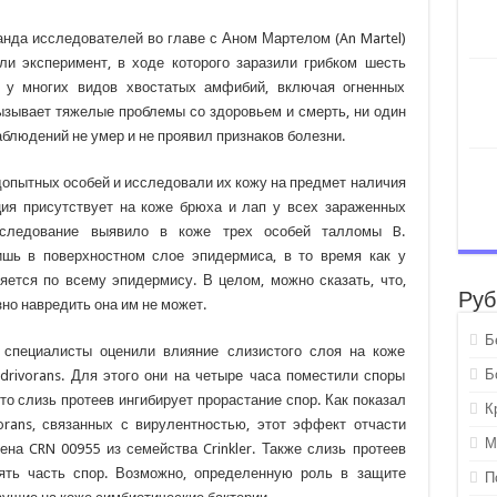
нда исследователей во главе с Аном Мартелом (An Martel)
или эксперимент, в ходе которого заразили грибком шесть
я у многих видов хвостатых амфибий, включая огненных
вызывает тяжелые проблемы со здоровьем и смерть, ни один
блюдений не умер и не проявил признаков болезни.
опытных особей и исследовали их кожу на предмет наличия
ция присутствует на коже брюха и лап у всех зараженных
сследование выявило в коже трех особей талломы B.
лишь в поверхностном слое эпидермиса, в то время как у
яется по всему эпидермису. В целом, можно сказать, что,
Руб
зно навредить она им не может.
Б
 специалисты оценили влияние слизистого слоя на коже
Б
drivorans. Для этого они на четыре часа поместили споры
что слизь протеев ингибирует прорастание спор. Как показал
К
vorans, связанных с вирулентностью, этот эффект отчасти
М
на CRN 00955 из семейства Crinkler. Также слизь протеев
ять часть спор. Возможно, определенную роль в защите
П