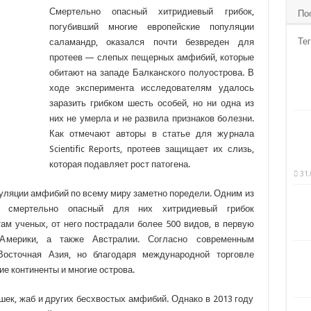
Смертельно опасный хитридиевый грибок,
По
погубивший многие европейские популяции
Тег
саламандр, оказался почти безвреден для
протеев — слепых пещерных амфибий,
которые
обитают на западе Балканского полуострова. В
ходе эксперимента исследователям удалось
заразить грибком шесть особей, но ни одна из
них не умерла и не развила признаков болезни.
Как отмечают авторы в статье для журнала
Scientific Reports, протеев защищает их слизь,
которая подавляет рост патогена.
31.
уляции амфибий по всему миру заметно поредели. Одним из
ся смертельно опасный для них хитридиевый грибок
етам ученых, от него пострадали более 500 видов, в первую
мерики, а также Австралии. Согласно современным
Восточная Азия, но благодаря международной торговле
е континенты и многие острова.
ушек, жаб и других бесхвостых амфибий. Однако в 2013 году