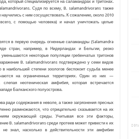
ода, который специализируется на саламандрах и тритонах.
alamandrivorans. Судя по всему, B. salamandrivorans также
и научились с ним сосуществовать. К сожалению, около 2010
 всего, с помощью человека) и начал уничтожать целые
овятся в первую очередь огненные саламандры (Salamandra
ряде стран, например, в Нидерландах и Бельгии, резко
ии уменьшаются некоторые популяции гребенчатых тритонов
ти заражение B. salamandrivorans подтверждено у семи видов
о в наибольшей степени зоологов беспокоит судьба менее
ечаются на ограниченных территориях. Один из них —
), слепая неотеническая амфибия, которая встречается
ападе Балканского полуострова.
ова ради содержания в неволе, а также загрязнения пресных
дленно размножаются, что отрицательно сказывается на их
ениям окружающей среды. Учитывая все эти факторы,
ние B. salamandrivorans среди протеев может привести к их
01.
 не знал, насколько в действительности эти амфибии