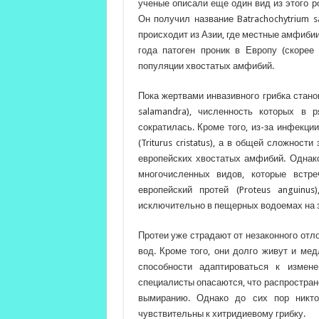
ученые описали еще один вид из этого р
Он получил название Batrachochytrium s
происходит из Азии, где местные амфиби
года патоген проник в Европу (скорее
популяции хвостатых амфибий.
Пока жертвами инвазивного грибка стан
salamandra), численность которых в 
сократилась. Кроме того, из-за инфекц
(Triturus cristatus), а в общей сложнос
европейских хвостатых амфибий. Однак
многочисленных видов, которые встр
европейский протей (Proteus anguinus
исключительно в пещерных водоемах на з
Протеи уже страдают от незаконного отл
вод. Кроме того, они долго живут и ме
способности адаптироваться к измен
специалисты опасаются, что распростране
вымиранию. Однако до сих пор никто
чувствительны к хитридиевому грибку.