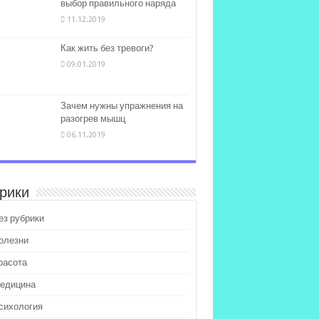
выбор правильного наряда
11.12.2019
Как жить без тревоги?
09.01.2019
Зачем нужны упражнения на
разогрев мышц
06.11.2019
рики
ез рубрики
олезни
расота
едицина
сихология