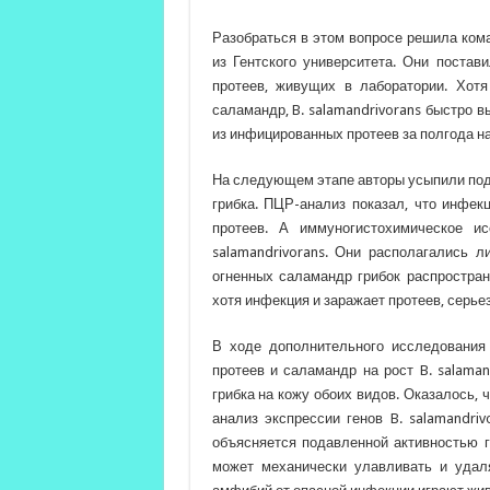
Разобраться в этом вопросе решила кома
из Гентского университета. Они постав
протеев, живущих в лаборатории. Хот
саламандр, B. salamandrivorans быстро 
из инфицированных протеев за полгода на
На следующем этапе авторы усыпили под
грибка. ПЦР-анализ показал, что инфек
протеев. А иммуногистохимическое и
salamandrivorans. Они располагались 
огненных саламандр грибок распростран
хотя инфекция и заражает протеев, серье
В ходе дополнительного исследования
протеев и саламандр на рост B. salaman
грибка на кожу обоих видов. Оказалось, 
анализ экспрессии генов B. salamandri
объясняется подавленной активностью ге
может механически улавливать и удал