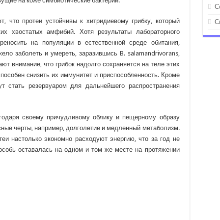
ущие на коже симбиотические бактерии.
С
т, что протеи устойчивы к хитридиевому грибку, который
С
их хвостатых амфибий. Хотя результаты лабораторного
реносить на популяции в естественной среде обитания,
жело заболеть и умереть, заразившись B. salamandrivorans,
ают внимание, что грибок надолго сохраняется на теле этих
пособен снизить их иммунитет и приспособленность. Кроме
гут стать резервуаром для дальнейшего распространения
годаря своему причудливому облику и пещерному образу
есные черты, например, долголетие и медленный метаболизм.
еи настолько экономно расходуют энергию, что за год не
особь оставалась на одном и том же месте на протяжении