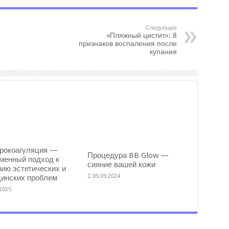
Следующее
«Пляжный цистит»: 8
признаков воспаления после
купания
рокоагуляция —
Процедура BB Glow —
менный подход к
сияние вашей кожи
ию эстетических и
05.09.2024
инских проблем
.2025