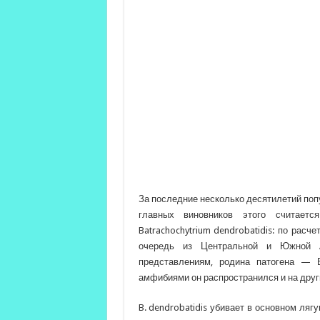
За последние несколько десятилетий поп
главных виновников этого считает
Batrachochytrium dendrobatidis: по расч
очередь из Центральной и Южной А
представлениям, родина патогена — 
амфибиями он распространился и на други
B. dendrobatidis убивает в основном ляг