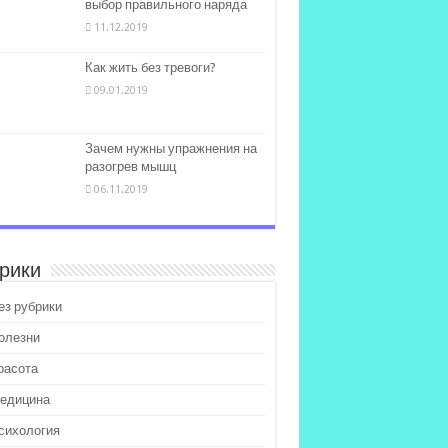
выбор правильного наряда
11.12.2019
Как жить без тревоги?
09.01.2019
Зачем нужны упражнения на
разогрев мышц
06.11.2019
рики
ез рубрики
олезни
расота
едицина
сихология