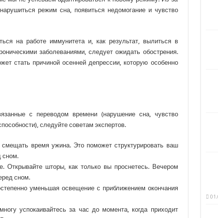
 нарушиться режим сна, появиться недомогание и чувство
ться на работе иммунитета и, как результат, вылиться в
роническими заболеваниями, следует ожидать обострения.
ожет стать причиной осенней депрессии, которую особенно
вязанные с переводом времени (нарушение сна, чувство
способности), следуйте советам экспертов.
у смещать время ужина. Это поможет структурировать ваш
 сном.
. Открывайте шторы, как только вы проснетесь. Вечером
еред сном.
постепенно уменьшая освещение с приближением окончания
01.
многу успокаивайтесь за час до момента, когда приходит