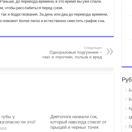
 Раньше, до перевода времени, в это время вы уже спали.
м, чтобы расслабиться перед сном.
 так и бодрствования. За день или два до перевода времени,
о поможет более легко и естественно сместить график сна.
Следующее
Одноразовые подгузники –
«за» и «против», польза и вред
Руб
Б
Б
К
 губы у
Диетологи назвали сок,
М
ка:опасно ли это?
который навсегда спасет от
П
прыщей и черных точек
.2020