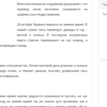
Многочисленные исследования доказывают, что
По
перевод часов негативно сказывается на
Тег
графике сна и бодрствования.
28 октября Украина перешла на зимнее время. В
нашей стране часы переводят дважды в год –
весной и осенью. В последнее воскресенье
марта стрелки перемещают на
час вперед, а
 возвращают назад.
31.
мия электричества. Летом световой день длиннее, а осенью
раздо позже, а темнеет раньше, поэтому добавление часа
лесообразным.
мнее время многие радуются возможности поспать на час
ход на зимнее время так же опасен для организма, как и
ые мы не успеваем адаптироваться к новому режиму. Из-за